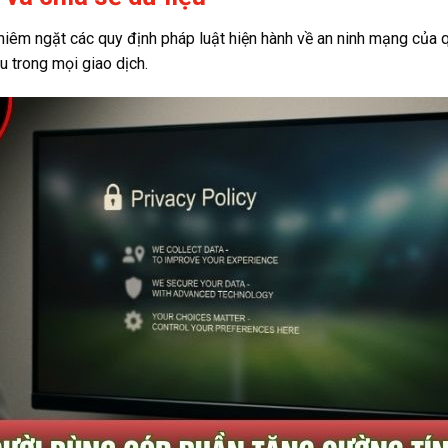
ghiêm ngặt các quy định pháp luật hiện hành về an ninh mạng của
 trong mọi giao dịch.