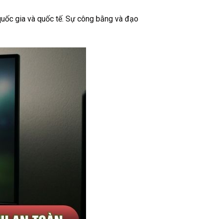
 quốc gia và quốc tế. Sự công bằng và đạo