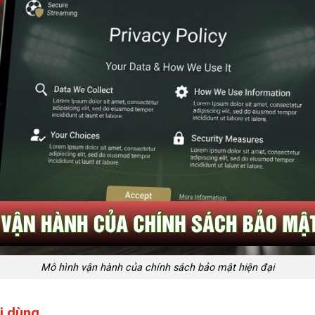
Mô hình vận hành của chính sách bảo mật hiện đại
i dùng