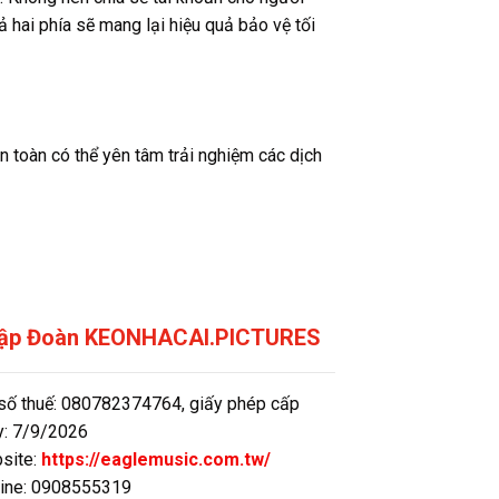
ả hai phía sẽ mang lại hiệu quả bảo vệ tối
 toàn có thể yên tâm trải nghiệm các dịch
ập Đoàn KEONHACAI.PICTURES
số thuế: 080782374764, giấy phép cấp
y: 7/9/2026
site:
https://eaglemusic.com.tw/
line: 0908555319