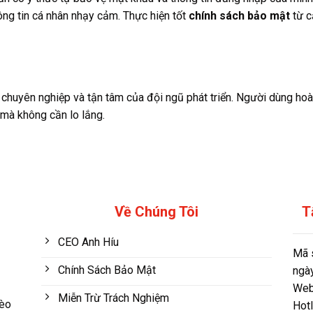
ông tin cá nhân nhạy cảm. Thực hiện tốt
chính sách bảo mật
từ c
chuyên nghiệp và tận tâm của đội ngũ phát triển. Người dùng hoàn
 mà không cần lo lắng.
Về Chúng Tôi
T
CEO Anh Híu
Mã 
Chính Sách Bảo Mật
ngà
Web
Miễn Trừ Trách Nghiệm
kèo
Hot