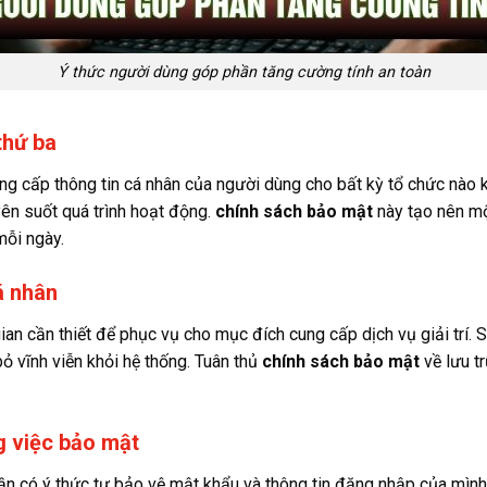
Ý thức người dùng góp phần tăng cường tính an toàn
thứ ba
g cấp thông tin cá nhân của người dùng cho bất kỳ tổ chức nào kh
ên suốt quá trình hoạt động.
chính sách bảo mật
này tạo nên một
ỗi ngày.
á nhân
gian cần thiết để phục vụ cho mục đích cung cấp dịch vụ giải trí.
ỏ vĩnh viễn khỏi hệ thống. Tuân thủ
chính sách bảo mật
về lưu tr
g việc bảo mật
ần có ý thức tự bảo vệ mật khẩu và thông tin đăng nhập của mình