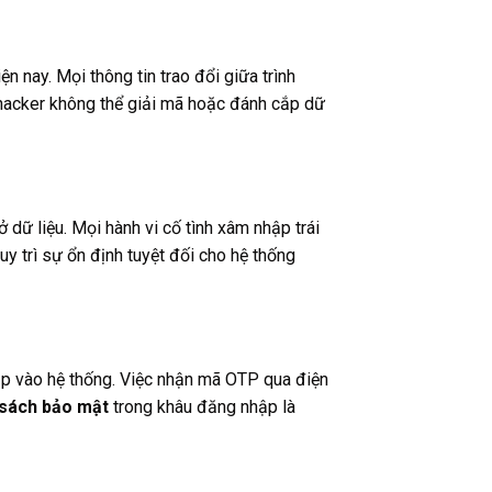
 nay. Mọi thông tin trao đổi giữa trình
 hacker không thể giải mã hoặc đánh cắp dữ
dữ liệu. Mọi hành vi cố tình xâm nhập trái
uy trì sự ổn định tuyệt đối cho hệ thống
ập vào hệ thống. Việc nhận mã OTP qua điện
 sách bảo mật
trong khâu đăng nhập là