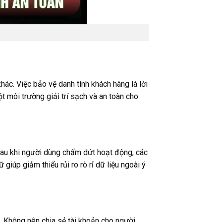
ác. Việc bảo vệ danh tính khách hàng là lời
 môi trường giải trí sạch và an toàn cho
 Sau khi người dùng chấm dứt hoạt động, các
ữ giúp giảm thiểu rủi ro rò rỉ dữ liệu ngoài ý
. Không nên chia sẻ tài khoản cho người