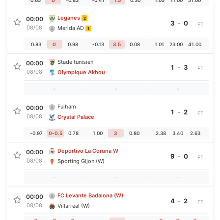
Leganes
00:00
2
-
3
0
FT
08/08
Merida AD
1
0.83
0
0.98
-0.13
3.5
0.08
1.01
23.00
41.00
Stade tunisien
00:00
-
1
3
FT
08/08
Olympique Akbou
-
-
-
Fulham
00:00
-
1
2
FT
08/08
Crystal Palace
-0.97
0-0.5
0.78
1.00
3
0.80
2.38
3.40
2.63
Deportivo La Coruna W
00:00
-
9
0
FT
08/08
Sporting Gijon (W)
-
-
-
FC Levante Badalona (W)
00:00
-
4
2
FT
08/08
Villarreal (W)