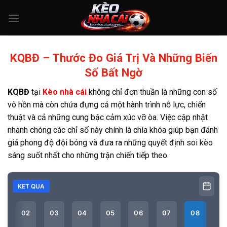
Skip
to
content
KQBĐ – Thước Đo Giá Trị Và Những Biến
Số Bất Ngờ
KQBĐ
tại
Kèo nhà cái
không chỉ đơn thuần là những con số
vô hồn mà còn chứa đựng cả một hành trình nỗ lực, chiến
thuật và cả những cung bậc cảm xúc vỡ òa. Việc cập nhật
nhanh chóng các chỉ số này chính là chìa khóa giúp bạn đánh
giá phong độ đội bóng và đưa ra những quyết định soi kèo
sáng suốt nhất cho những trận chiến tiếp theo.
KET QUA
02
03
04
05
06
07
08