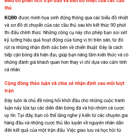
Biểu đồ phân tích trận đấu và bản đồ nhiệt của các cầu
thủ
KQBĐ
được minh họa sinh động thông qua các biểu đồ nhiệt
và sơ đồ di chuyển của các cầu thủ sau khi kết thúc 90 phút
thi đấu chính thức. Những công cụ này cho phép bạn soi xét
kỹ lưỡng hiệu quả hoạt động của từng vị trí trên sân, từ đó
rút ra những nhận định sắc bén về chiến thuật. Đây là cách
tiếp cận bóng đá hiện đại, giúp bạn nâng tầm kiến thức và có
những đánh giá khách quan hơn thay vì chỉ dựa vào cảm tính
cá nhân.
Cộng đồng thảo luận và chia sẻ nhận định sau mỗi lượt
trận
Đây luôn là chủ đề nóng hổi khởi đầu cho những cuộc tranh
luận nảy lửa tại các diễn đàn bóng đá và hội nhóm cá cược
uy tín. Tại đây, bạn có thể lắng nghe ý kiến từ các chuyên gia
hàng đầu và những cược thủ lão luyện về nguyên nhân dẫn
đến kết quả của một trận đấu. Việc giao lưu và học hỏi từ