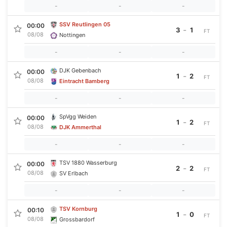
-
-
-
SSV Reutlingen 05
00:00
-
3
1
FT
08/08
Nottingen
-
-
-
DJK Gebenbach
00:00
-
1
2
FT
08/08
Eintracht Bamberg
-
-
-
SpVgg Weiden
00:00
-
1
2
FT
08/08
DJK Ammerthal
-
-
-
TSV 1880 Wasserburg
00:00
-
2
2
FT
08/08
SV Erlbach
-
-
-
TSV Kornburg
00:10
-
1
0
FT
08/08
Grossbardorf