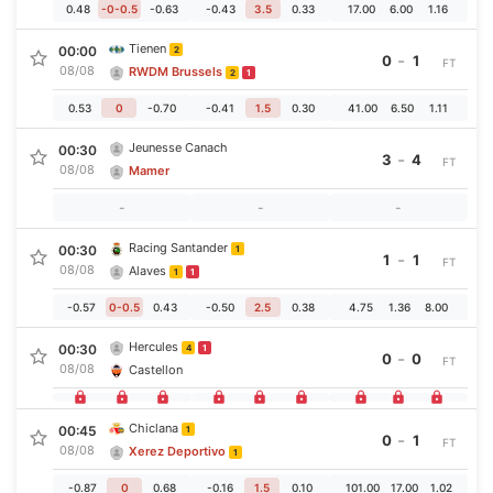
0.48
-0-0.5
-0.63
-0.43
3.5
0.33
17.00
6.00
1.16
Tienen
00:00
2
-
0
1
FT
08/08
RWDM Brussels
2
1
0.53
0
-0.70
-0.41
1.5
0.30
41.00
6.50
1.11
Jeunesse Canach
00:30
-
3
4
FT
08/08
Mamer
-
-
-
Racing Santander
00:30
1
-
1
1
FT
08/08
Alaves
1
1
-0.57
0-0.5
0.43
-0.50
2.5
0.38
4.75
1.36
8.00
Hercules
00:30
4
1
-
0
0
FT
08/08
Castellon
Chiclana
00:45
1
-
0
1
FT
08/08
Xerez Deportivo
1
-0.87
0
0.68
-0.16
1.5
0.10
101.00
17.00
1.02