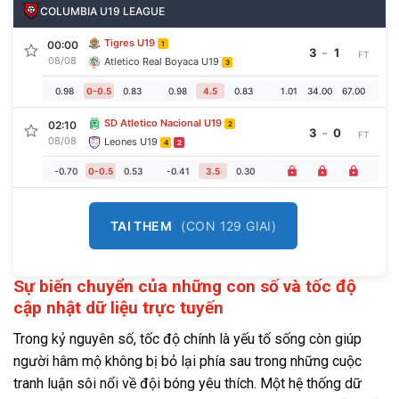
COLUMBIA U19 LEAGUE
Tigres U19
00:00
1
-
3
1
FT
08/08
Atletico Real Boyaca U19
3
0.98
0-0.5
0.83
0.98
4.5
0.83
1.01
34.00
67.00
SD Atletico Nacional U19
02:10
2
-
3
0
FT
08/08
Leones U19
4
2
-0.70
0-0.5
0.53
-0.41
3.5
0.30
TAI THEM
(CON 129 GIAI)
Sự biến chuyển của những con số và tốc độ
cập nhật dữ liệu trực tuyến
Trong kỷ nguyên số, tốc độ chính là yếu tố sống còn giúp
người hâm mộ không bị bỏ lại phía sau trong những cuộc
tranh luận sôi nổi về đội bóng yêu thích. Một hệ thống dữ