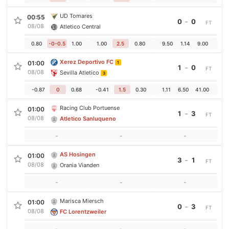
UD Tomares
00:55
-
0
0
FT
08/08
Atletico Central
0.80
-0-0.5
1.00
1.00
2.5
0.80
9.50
1.14
9.00
Xerez Deportivo FC
01:00
1
-
1
0
FT
08/08
Sevilla Atletico
3
-0.87
0
0.68
-0.41
1.5
0.30
1.11
6.50
41.00
Racing Club Portuense
01:00
-
1
3
FT
08/08
Atletico Sanluqueno
-
-
-
AS Hosingen
01:00
-
3
1
FT
08/08
Orania Vianden
-
-
-
Marisca Miersch
01:00
-
0
3
FT
08/08
FC Lorentzweiler
-
-
-