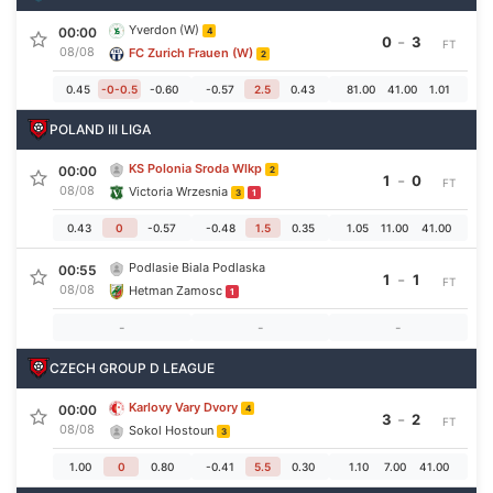
Yverdon (W)
00:00
4
-
0
3
FT
08/08
FC Zurich Frauen (W)
2
0.45
-0-0.5
-0.60
-0.57
2.5
0.43
81.00
41.00
1.01
POLAND III LIGA
KS Polonia Sroda Wlkp
00:00
2
-
1
0
FT
08/08
Victoria Wrzesnia
3
1
0.43
0
-0.57
-0.48
1.5
0.35
1.05
11.00
41.00
Podlasie Biala Podlaska
00:55
-
1
1
FT
08/08
Hetman Zamosc
1
-
-
-
CZECH GROUP D LEAGUE
Karlovy Vary Dvory
00:00
4
-
3
2
FT
08/08
Sokol Hostoun
3
1.00
0
0.80
-0.41
5.5
0.30
1.10
7.00
41.00