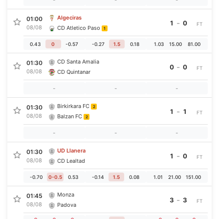
Algeciras
01:00
-
1
0
FT
08/08
CD Atletico Paso
1
0.43
0
-0.57
-0.27
1.5
0.18
1.03
15.00
81.00
CD Santa Amalia
01:30
-
0
0
FT
08/08
CD Quintanar
-
-
-
Birkirkara FC
01:30
2
-
1
1
FT
08/08
Balzan FC
2
-
-
-
UD Llanera
01:30
-
1
0
FT
08/08
CD Lealtad
-0.70
0-0.5
0.53
-0.14
1.5
0.08
1.01
21.00
151.00
Monza
01:45
-
3
3
FT
08/08
Padova