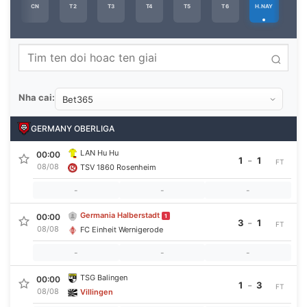
CN
T2
T3
T4
T5
T6
H.NAY
Nha cai:
GERMANY OBERLIGA
LAN Hu Hu
00:00
-
1
1
FT
08/08
TSV 1860 Rosenheim
-
-
-
Germania Halberstadt
00:00
1
-
3
1
FT
08/08
FC Einheit Wernigerode
-
-
-
TSG Balingen
00:00
-
1
3
FT
08/08
Villingen