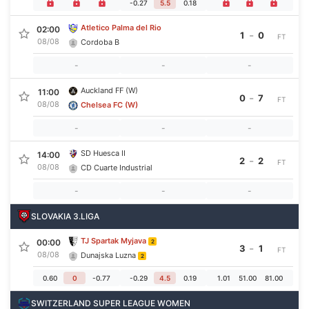
-0.27
5.5
0.18
Atletico Palma del Rio
02:00
-
1
0
FT
08/08
Cordoba B
-
-
-
Auckland FF (W)
11:00
-
0
7
FT
08/08
Chelsea FC (W)
-
-
-
SD Huesca II
14:00
-
2
2
FT
08/08
CD Cuarte Industrial
-
-
-
SLOVAKIA 3.LIGA
TJ Spartak Myjava
00:00
2
-
3
1
FT
08/08
Dunajska Luzna
2
0.60
0
-0.77
-0.29
4.5
0.19
1.01
51.00
81.00
SWITZERLAND SUPER LEAGUE WOMEN