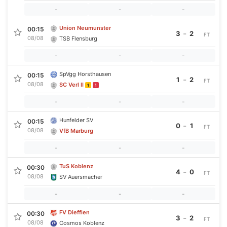
-
-
-
Union Neumunster
00:15
-
3
2
FT
08/08
TSB Flensburg
-
-
-
SpVgg Horsthausen
00:15
-
1
2
FT
08/08
SC Verl II
1
1
-
-
-
Hunfelder SV
00:15
-
0
1
FT
08/08
VfB Marburg
-
-
-
TuS Koblenz
00:30
-
4
0
FT
08/08
SV Auersmacher
-
-
-
FV Diefflen
00:30
-
3
2
FT
08/08
Cosmos Koblenz