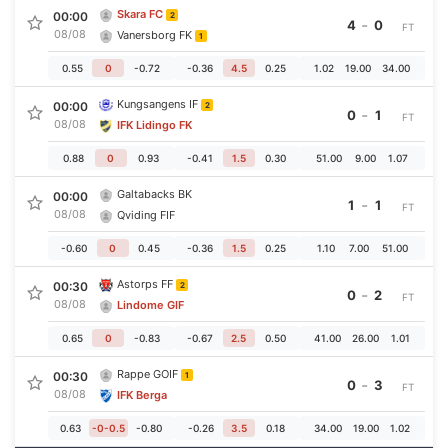
Skara FC
00:00
2
-
4
0
FT
08/08
Vanersborg FK
1
0.55
0
-0.72
-0.36
4.5
0.25
1.02
19.00
34.00
Kungsangens IF
00:00
2
-
0
1
FT
08/08
IFK Lidingo FK
0.88
0
0.93
-0.41
1.5
0.30
51.00
9.00
1.07
Galtabacks BK
00:00
-
1
1
FT
08/08
Qviding FIF
-0.60
0
0.45
-0.36
1.5
0.25
1.10
7.00
51.00
Astorps FF
00:30
2
-
0
2
FT
08/08
Lindome GIF
0.65
0
-0.83
-0.67
2.5
0.50
41.00
26.00
1.01
Rappe GOIF
00:30
1
-
0
3
FT
08/08
IFK Berga
0.63
-0-0.5
-0.80
-0.26
3.5
0.18
34.00
19.00
1.02