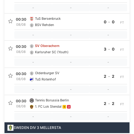
-
-
-
TuS Bersenbruck
00:30
-
0
0
FT
08/08
BSV Rehden
-
-
-
SV Oberachern
00:30
-
3
0
FT
08/08
Karlsruher SC (Youth)
-
-
-
Oldenburger SV
00:30
-
2
2
FT
08/08
TuS Rotenhof
-
-
-
Tennis Borussia Berlin
00:30
-
2
2
FT
08/08
1. FC Lok Stendal
1
2
-
-
-
SWEDEN DIV 3 MELLERSTA