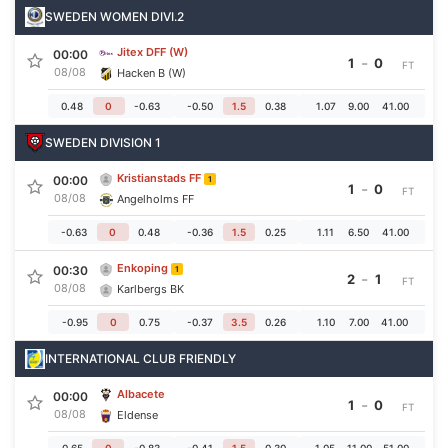
SWEDEN WOMEN DIVI.2
Jitex DFF (W)
00:00
-
1
0
FT
08/08
Hacken B (W)
0.48
0
-0.63
-0.50
1.5
0.38
1.07
9.00
41.00
SWEDEN DIVISION 1
Kristianstads FF
00:00
1
-
1
0
FT
08/08
Angelholms FF
-0.63
0
0.48
-0.36
1.5
0.25
1.11
6.50
41.00
Enkoping
00:30
1
-
2
1
FT
08/08
Karlbergs BK
-0.95
0
0.75
-0.37
3.5
0.26
1.10
7.00
41.00
INTERNATIONAL CLUB FRIENDLY
Albacete
00:00
-
1
0
FT
08/08
Eldense
0.65
0
-0.83
-0.41
1.5
0.30
1.05
11.00
51.00