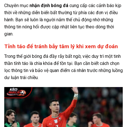
Chuyên mục
nhận định bóng đá
cung cấp các cảnh báo kịp
thời về những diễn biến bất thường từ phía các đơn vị điều
hành. Bạn sẽ luôn là người nắm thế chủ động nhờ những
thông tin nóng hổi được cập nhật liên tục theo dòng thời
gian.
Tỉnh táo để tránh bẫy tâm lý khi xem dự đoán
Trong thế giới bóng đá đầy rẫy bất ngờ, việc duy trì một tinh
thần tỉnh táo là chìa khóa để tồn tại. Bạn cần biết cách chọn
lọc thông tin và bảo vệ quan điểm cá nhân trước những luồng
dư luận trái chiều.