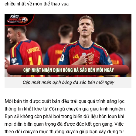
chiều nhất về môn thể thao vua.
Cập nhật nhận định bóng đá sắc bén mỗi ngày
Mỗi bản tin được xuất bản đều trải qua quá trình sàng lọc
thông tin khắt khe từ đội ngũ chuyên gia giàu kinh nghiệm.
Bạn sẽ không còn phải bơi trong biển dữ liệu hỗn loạn khi
mọi diễn biến quan trọng đã được đúc kết gọn gàng. Việc
theo dõi chuyên mục thường xuyên giúp bạn xây dựng tư