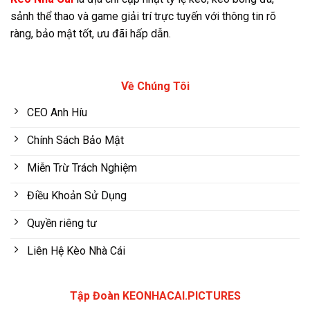
sảnh thể thao và game giải trí trực tuyến với thông tin rõ
ràng, bảo mật tốt, ưu đãi hấp dẫn.
Về Chúng Tôi
CEO Anh Híu
Chính Sách Bảo Mật
Miễn Trừ Trách Nghiệm
Điều Khoản Sử Dụng
Quyền riêng tư
Liên Hệ Kèo Nhà Cái
Tập Đoàn KEONHACAI.PICTURES