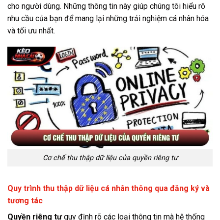
cho người dùng. Những thông tin này giúp chúng tôi hiểu rõ
nhu cầu của bạn để mang lại những trải nghiệm cá nhân hóa
và tối ưu nhất.
Cơ chế thu thập dữ liệu của quyền riêng tư
Quy trình thu thập dữ liệu cá nhân thông qua đăng ký và
tương tác
Quyền riêng tư
quy định rõ các loại thông tin mà hệ thống