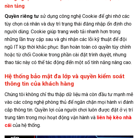
nền tảng
Quyền riêng tư
sử dụng công nghệ Cookie để ghi nhớ các
tùy chọn cá nhân và duy trì trạng thái đăng nhập ổn định cho
người dùng. Cookie giúp trang web tải nhanh hơn trong
những lần truy cập sau và ghi nhận các lỗi kỹ thuật để đội
ngũ IT kịp thời khắc phục. Bạn hoàn toàn có quyền tùy chỉnh
hoặc từ chối Cookie trong phần cài đặt trình duyệt, nhưng
thao tác này có thể tác động đến một số tính năng nâng cao.
Hệ thống bảo mật đa lớp và quyền kiểm soát
thông tin của khách hàng
Chúng tôi không chỉ thu thập dữ liệu mà còn đầu tư mạnh mẽ
vào các công nghệ phòng thủ để ngăn chặn mọi hành vi đánh
cắp thông tin. Quyền lợi của người chơi luôn được đặt ở vị trí
trung tâm trong mọi hoạt động vận hành và
liên hệ kèo nhà
cái
của hệ thống.