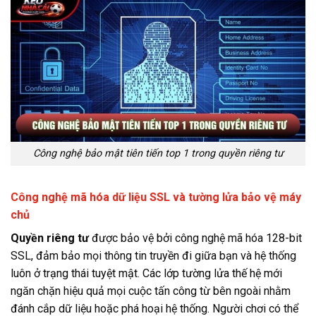
Công nghệ bảo mật tiên tiến top 1 trong quyền riêng tư
Công nghệ mã hóa dữ liệu SSL và tường lửa bảo vệ máy
chủ
Quyền riêng tư
được bảo vệ bởi công nghệ mã hóa 128-bit
SSL, đảm bảo mọi thông tin truyền đi giữa bạn và hệ thống
luôn ở trạng thái tuyệt mật. Các lớp tường lửa thế hệ mới
ngăn chặn hiệu quả mọi cuộc tấn công từ bên ngoài nhằm
đánh cắp dữ liệu hoặc phá hoại hệ thống. Người chơi có thể