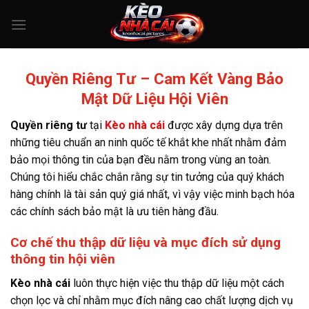
Skip
to
content
Quyền Riêng Tư – Cam Kết Vàng Bảo
Mật Dữ Liệu Hội Viên
Quyền riêng tư
tại
Kèo nhà cái
được xây dựng dựa trên
những tiêu chuẩn an ninh quốc tế khắt khe nhất nhằm đảm
bảo mọi thông tin của bạn đều nằm trong vùng an toàn.
Chúng tôi hiểu chắc chắn rằng sự tin tưởng của quý khách
hàng chính là tài sản quý giá nhất, vì vậy việc minh bạch hóa
các chính sách bảo mật là ưu tiên hàng đầu.
Cơ chế thu thập dữ liệu và mục đích sử dụng
thông tin hội viên
Kèo nhà cái
luôn thực hiện việc thu thập dữ liệu một cách
chọn lọc và chỉ nhằm mục đích nâng cao chất lượng dịch vụ