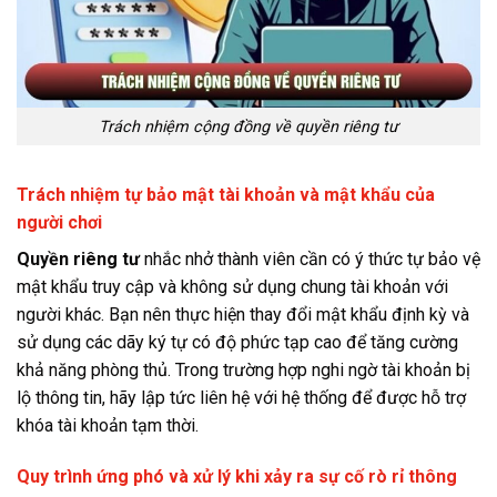
Trách nhiệm cộng đồng về quyền riêng tư
Trách nhiệm tự bảo mật tài khoản và mật khẩu của
người chơi
Quyền riêng tư
nhắc nhở thành viên cần có ý thức tự bảo vệ
mật khẩu truy cập và không sử dụng chung tài khoản với
người khác. Bạn nên thực hiện thay đổi mật khẩu định kỳ và
sử dụng các dãy ký tự có độ phức tạp cao để tăng cường
khả năng phòng thủ. Trong trường hợp nghi ngờ tài khoản bị
lộ thông tin, hãy lập tức liên hệ với hệ thống để được hỗ trợ
khóa tài khoản tạm thời.
Quy trình ứng phó và xử lý khi xảy ra sự cố rò rỉ thông