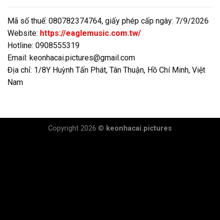
Mã số thuế: 080782374764, giấy phép cấp ngày: 7/9/2026
Website:
https://eaglemusic.com.tw/
Hotline: 0908555319
Email:
keonhacai.pictures@gmail.com
Địa chỉ: 1/8Y Huỳnh Tấn Phát, Tân Thuận, Hồ Chí Minh, Việt
Nam
Copyright 2026 ©
keonhacai.pictures