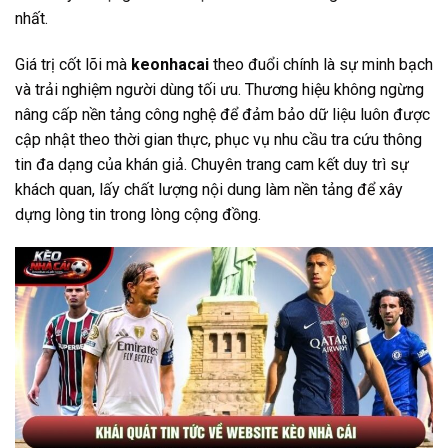
nhất.
Giá trị cốt lõi mà
keonhacai
theo đuổi chính là sự minh bạch
và trải nghiệm người dùng tối ưu. Thương hiệu không ngừng
nâng cấp nền tảng công nghệ để đảm bảo dữ liệu luôn được
cập nhật theo thời gian thực, phục vụ nhu cầu tra cứu thông
tin đa dạng của khán giả. Chuyên trang cam kết duy trì sự
khách quan, lấy chất lượng nội dung làm nền tảng để xây
dựng lòng tin trong lòng cộng đồng.