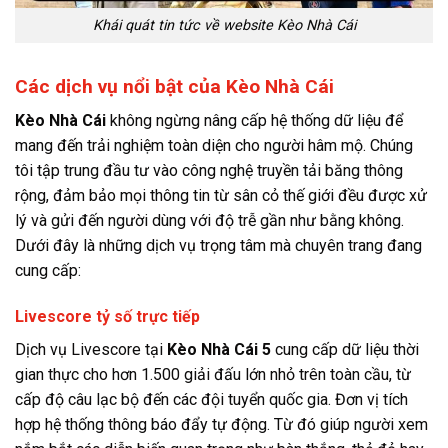
Khái quát tin tức về website Kèo Nhà Cái
Các dịch vụ nổi bật của Kèo Nhà Cái
Kèo Nhà Cái
không ngừng nâng cấp hệ thống dữ liệu để
mang đến trải nghiệm toàn diện cho người hâm mộ. Chúng
tôi tập trung đầu tư vào công nghệ truyền tải băng thông
rộng, đảm bảo mọi thông tin từ sân cỏ thế giới đều được xử
lý và gửi đến người dùng với độ trễ gần như bằng không.
Dưới đây là những dịch vụ trọng tâm mà chuyên trang đang
cung cấp:
Livescore tỷ số trực tiếp
Dịch vụ Livescore tại
Kèo Nhà Cái 5
cung cấp dữ liệu thời
gian thực cho hơn 1.500 giải đấu lớn nhỏ trên toàn cầu, từ
cấp độ câu lạc bộ đến các đội tuyển quốc gia. Đơn vị tích
hợp hệ thống thông báo đẩy tự động. Từ đó giúp người xem