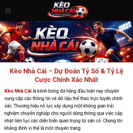
Skip
to
content
Kèo Nhà Cái – Dự Đoán Tỷ Số & Tỷ Lệ
Cược Chính Xác Nhất
Kèo Nhà Cái
là kênh bóng đá hàng đầu hiện nay chuyên
cung cấp các thông tin và dữ liệu thể thao trực tuyến chính
xác. Thương hiệu nỗ lực xây dựng một không gian trải
nghiệm chuyên nghiệp cho người dùng thông qua việc cập
nhật liên tục các diễn biến quan trọng từ sân cỏ. Chúng tôi
khẳng định vị thế là một chuyên trang