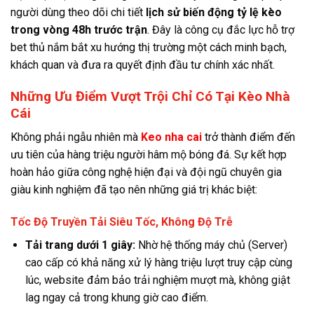
người dùng theo dõi chi tiết
lịch sử biến động tỷ lệ kèo
trong vòng 48h trước trận
. Đây là công cụ đắc lực hỗ trợ
bet thủ nắm bắt xu hướng thị trường một cách minh bạch,
khách quan và đưa ra quyết định đầu tư chính xác nhất.
Những Ưu Điểm Vượt Trội Chỉ Có Tại Kèo Nhà
Cái
Không phải ngẫu nhiên mà
Keo nha cai
trở thành điểm đến
ưu tiên của hàng triệu người hâm mộ bóng đá. Sự kết hợp
hoàn hảo giữa công nghệ hiện đại và đội ngũ chuyên gia
giàu kinh nghiệm đã tạo nên những giá trị khác biệt:
Tốc Độ Truyền Tải Siêu Tốc, Không Độ Trễ
Tải trang dưới 1 giây:
Nhờ hệ thống máy chủ (Server)
cao cấp có khả năng xử lý hàng triệu lượt truy cập cùng
lúc, website đảm bảo trải nghiệm mượt mà, không giật
lag ngay cả trong khung giờ cao điểm.