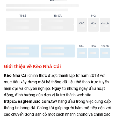
Giới thiệu về Kèo Nhà Cái
Kèo Nhà Cái
chính thức được thành lập từ năm 2018 với
mục tiêu xây dựng một hệ thống dữ liệu thể thao trực tuyến
hiện đại và chuyên nghiệp. Ngay từ những ngày đầu hoạt
động, định hướng của đơn vị là trở thành website
https://eaglemusic.com.tw/
hàng đầu trong việc cung cấp
thông tin bóng đá. Chúng tôi giúp người hâm mộ tiếp cận với
các chuyển động sân cỏ một cách nhanh chóng và chính xác