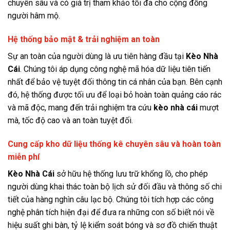
chuyên sâu và có giá trị tham khảo tối đa cho cộng đồng
người hâm mộ.
Hệ thống bảo mật & trải nghiệm an toàn
Sự an toàn của người dùng là ưu tiên hàng đầu tại
Kèo Nhà
Cái
. Chúng tôi áp dụng công nghệ mã hóa dữ liệu tiên tiến
nhất để bảo vệ tuyệt đối thông tin cá nhân của bạn. Bên cạnh
đó, hệ thống được tối ưu để loại bỏ hoàn toàn quảng cáo rác
và mã độc, mang đến trải nghiệm tra cứu
kèo nhà cái
mượt
mà, tốc độ cao và an toàn tuyệt đối.
Cung cấp kho dữ liệu thống kê chuyên sâu và hoàn toàn
miễn phí
Kèo Nhà Cái
sở hữu hệ thống lưu trữ khổng lồ, cho phép
người dùng khai thác toàn bộ lịch sử đối đầu và thông số chi
tiết của hàng nghìn câu lạc bộ. Chúng tôi tích hợp các công
nghệ phân tích hiện đại để đưa ra những con số biết nói về
hiệu suất ghi bàn, tỷ lệ kiểm soát bóng và sơ đồ chiến thuật