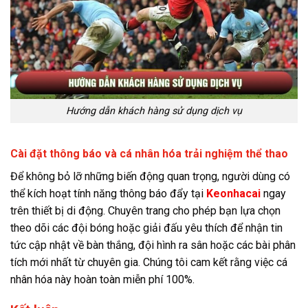
Hướng dẫn khách hàng sử dụng dịch vụ
Cài đặt thông báo và cá nhân hóa trải nghiệm thể thao
Để không bỏ lỡ những biến động quan trọng, người dùng có
thể kích hoạt tính năng thông báo đẩy tại
Keonhacai
ngay
trên thiết bị di động. Chuyên trang cho phép bạn lựa chọn
theo dõi các đội bóng hoặc giải đấu yêu thích để nhận tin
tức cập nhật về bàn thắng, đội hình ra sân hoặc các bài phân
tích mới nhất từ chuyên gia. Chúng tôi cam kết rằng việc cá
nhân hóa này hoàn toàn miễn phí 100%.